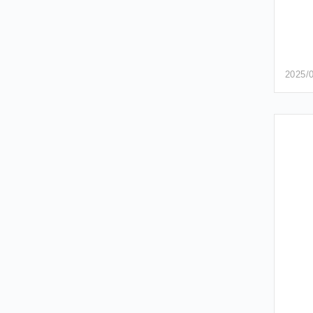
【公
獎、
間：1
9月1
2025/
【公
獎、